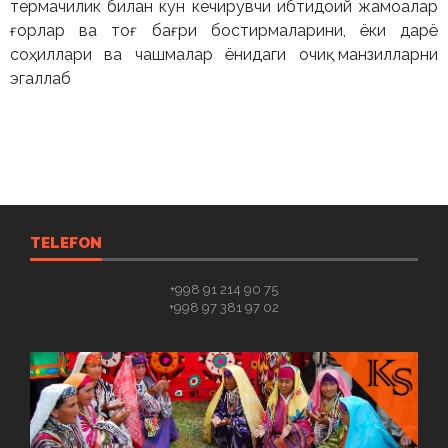
термачилик билан кун кечирувчи ибтидоий жамоалар
ғорлар ва тоғ бағри бостирмаларини, ёки дарё
соҳиллари ва чашмалар ёнидаги очиқ манзилларни
эгаллаб
TELEFON
+998 91 214 90 75
+998 97 381 97 02