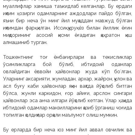
муаллифлар хамиша таъкидлаб келганлар. Бу ердаги
иқлим ҳозирги одамларнинг аждодлари пайдо бўлган,
яъни бир неча ўн минг йил муқаддам мавжуд бўлган
иқлимдан фарқ қилган. Иссиқ қуруқ ёз билан йиллик ёғин
миқдорининг асосий қисми ёғадиган қаҳратон қиш
алмашиниб турган.
Тошкентнинг тоғ ёнбағирлари ва текисликлар
ўсимликларга бой бўлиб, ибтидоий одамлар
овлайдиган ёввойи ҳайвонлар жуда кўп боʻлган.
Уларнинг аксарияти, жумладан, архар, жайрон, қулон ва
асл буғу каби ҳайвонлар яқин вақтда йўқолиб битган
бўлса, жунли каркидон, ғор айиғи, арслон сингари
ҳайвонлар эса анча илгари йўқолиб кетган. Улар ҳақида
ибтидоий одамлар манзилларини қазиб ўрганиш чоғида
топилган қолдиқлар орқали маълумот олиш мумкин.
Бу ерларда бир неча юз минг йил аввал овчилик ва