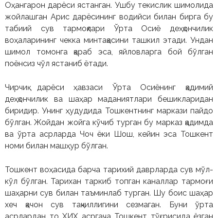
Оҳангарон дарёси ястанган. Ушбу текислик шимолида
жойлашган Арис дарёсининг водийси билан бирга бу
табиий сув тармоқлари Ўрта Осиё деҳқончилик
воҳаларининг чекка минтақасини ташкил этади. Ундан
шимол томонга қараб эса, яйловларга бой бўлган
поёнсиз чўл ястаниб ётади.
Чирчиқ дарёси ҳавзаси Ўрта Осиёнинг қадимий
деҳқончилик ва шаҳар маданиятлари бешикларидан
биридир. Унинг ҳудудида Тошкентнинг маркази пайдо
бўлган. Жойдан жойга кўчиб турган бу марказ қадимда
ва ўрта асрларда Чоч ёки Шош, кейин эса Тошкент
номи билан машҳур бўлган.
Тошкент воҳасида барча тарихий даврларда сув мўл-
кўл бўлган. Тарихан таркиб топган каналлар тармоғи
шаҳарни сув билан таъминлаб турган. Шу боис шаҳар
хеч қачон сув тақчиллигини сезмаган. Буни ўрта
асрлардан то ХИХ асргача Тошкент тўғрисида ёзган