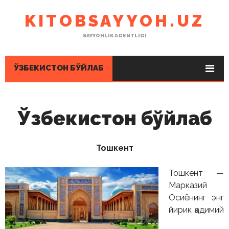
KITOBSAYYOH.UZ
SAYYOHLIK AGENTLIGI
ЎЗБЕКИСТОН БЎЙЛАБ
Ўзбекистон бўйлаб
Тошкент
Тошкент —
Марказий
Осиёнинг энг
йирик қадимий