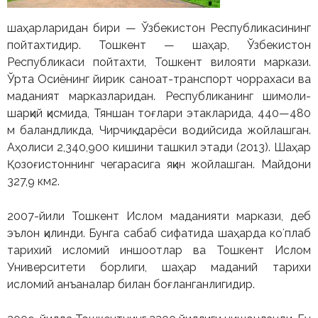
шаҳарларидан бири — Ўзбекистон Республикасининг
пойтахтидир. Тошкент — шаҳар, Ўзбекистон
Республикаси пойтахти, Тошкент вилояти маркази.
Ўрта Осиёнинг йирик саноат-транспорт чоррахаси ва
маданият марказларидан. Республиканинг шимоли-
шарқий қисмида, Тяншан тоғлари этакларида, 440—480
м баландликда, Чирчиқ дарёси водийсида жойлашган.
Аҳолиси 2,340,900 кишини ташкил этади (2013). Шаҳар
Қозоғистоннинг чегарасига яқин жойлашган. Майдони
327,9 км2.
2007-йили Тошкент Ислом маданияти маркази, деб
эълон қилинди. Бунга сабаб сифатида шаҳарда коʻплаб
тарихий исломий иншоотлар ва Тошкент Ислом
Университети борлиги, шаҳар маданий тарихи
исломий анъаналар билан боғланганлигидир.