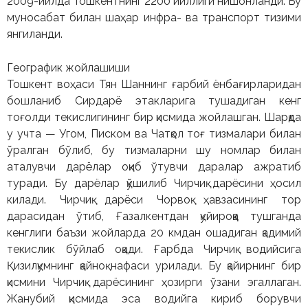
2009-йилда Тошкентнинг 2200 йиллиги нишонланди. Бу
муносабат билан шаҳар инфра- ва транспорт тизими
янгиланди.
Географик жойлашиши
Тошкент воҳаси Тян Шаннинг ғарбий ёнбағирларидан
бошланиб Сирдарё этакларига тушадиган кенг
тоғолди текислигининг бир қисмида жойлашган. Шарқда
у учта — Угом, Писком ва Чатқол тоғ тизмалари билан
ўралган бўлиб, бу тизмаларни шу номлар билан
аталувчи дарёлар оқиб ўтувчи даралар ажратиб
туради. Бу дарёлар қўшилиб Чирчиқ дарёсини ҳосил
килади. Чирчиқ дарёси Чорвоқ ҳавзасининг тор
дарасидан ўтиб, Ғазалкентдан қуйироққа тушганда
кенглиги баъзи жойларда 20 кмдан ошадиган қадимий
текислик бўйлаб оқади. Ғарбда Чирчиқ водийсига
Қизилқумнинг қайноқ нафаси урилади. Бу қайирнинг бир
қисмини Чирчиқ дарёсининг ҳозирги ўзани эгаллаган.
Жанубий қисмида эса водийга кириб борувчи