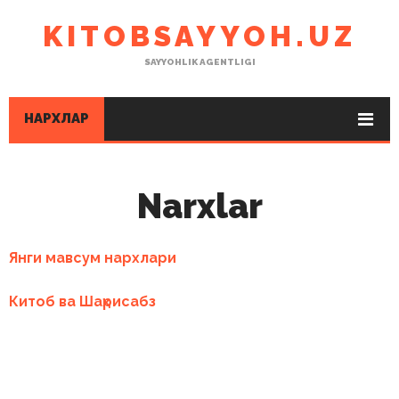
KITOBSAYYOH.UZ
SAYYOHLIK AGENTLIGI
НАРХЛАР
Narxlar
Янги мавсум нархлари
Китоб ва Шаҳрисабз