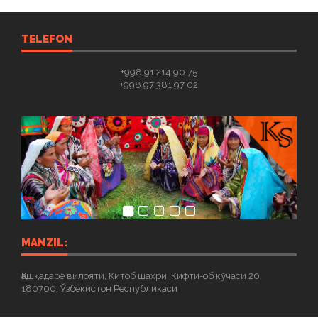
TELEFON
+998 91 214 90 75
+998 97 381 97 02
MANZIL:
Қашқадарё вилояти, Китоб шахри, Кифти-об кўчаси 20,
180700, Ўзбекистон Республикаси